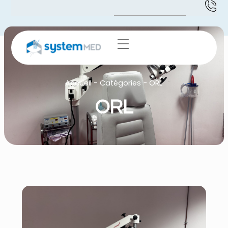
Accueil
-
Catégories
-
ORL
ORL