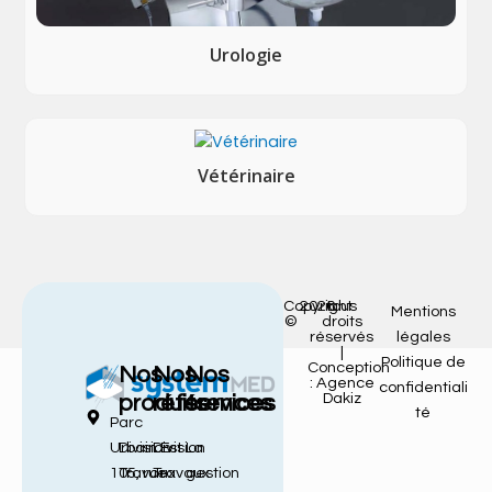
Urologie
Vétérinaire
Copyright
2026
tous
Mentions
©
droits
réservés
légales
|
Politique de
Conception
Nos
Nos
Nos
: Agence
confidentiali
Dakiz
produits
références
services
té
Parc
Urbain Est
Division
Division
La
105, rue
Travaux
Travaux
gestion