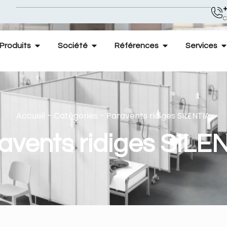
+
C
Produits
Société
Références
Services
Accueil
-
Catégories
-
Paravents ridiges SILENTIA
avents ridiges SILE