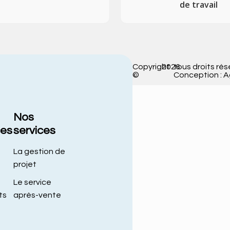
de travail
Copyright
2026
tous droits rés
©
Conception : 
Nos
ces
services
La gestion de
projet
Le service
ts
après-vente