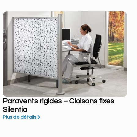
Paravents rigides – Cloisons fixes
Silentia
Plus de détails