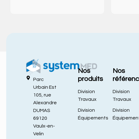
Nos
Nos
produits
référen
Parc
Urbain Est
Division
Division
105, rue
Travaux
Travaux
Alexandre
Division
Division
DUMAS
Équipements
Équipemen
69120
Vaulx-en-
Velin