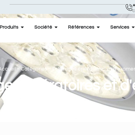
+
C
Produits
Société
Références
Services
Accueil
-
Catégories
-
Eclairages opératoires et d'exame
ges opératoires et 