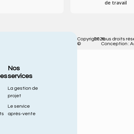
de travail
Copyright
2026
tous droits rés
©
Conception : 
Nos
ces
services
La gestion de
projet
Le service
ts
après-vente