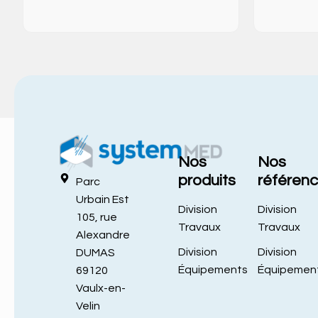
Nos
Nos
produits
référen
Parc
Urbain Est
Division
Division
105, rue
Travaux
Travaux
Alexandre
Division
Division
DUMAS
Équipements
Équipemen
69120
Vaulx-en-
Velin