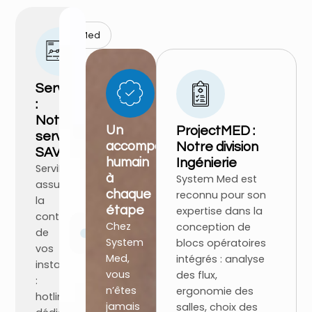
System Med
ServiMED
:
Notre
Un
ProjectMED :
service
accompagnement
Notre division
SAV
humain
Ingénierie
ServiMed
à
System Med est
assure
chaque
reconnu pour son
la
étape
expertise dans la
continuité
Chez
System
conception de
de
System
Med
blocs opératoires
vos
Med,
intégrés : analyse
installations
vous
des flux,
:
n’êtes
ergonomie des
hotline
jamais
salles, choix des