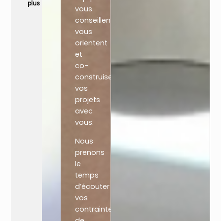
plus
vous
conseillent,
vous
orientent
et
co-
construisent
vos
projets
avec
vous.
Nous
prenons
le
temps
d’écouter
vos
contraintes,
de