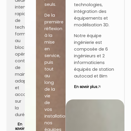
dédiée,
seuls.
technologies,
interventions
intégration des
rapides
De la
équipements et
de
première
modélisation 3D.
techniciens
réflexion
formés
à la
Notre équipe
au
mise
ingénierie est
bloc
en
composée de 6
opératoire,
service,
ingénieurs et 2
contrats
puis
informaticiens
de
tout
équipés de station
maintenance
au
autocad et Bim
adaptés
long
et
En savoir plus
de la
accompagnement
vie
sur
de
la
vos
durée.
installations,
nos
En
équipes
savoir