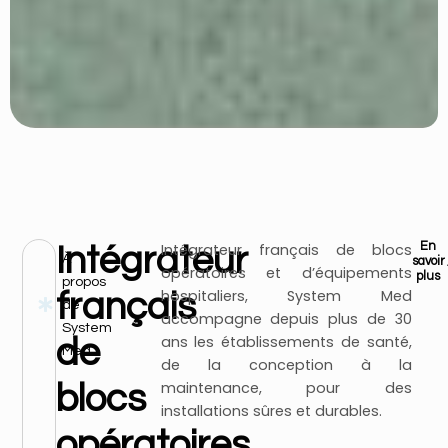
Intégrateur français de blocs
En
Intégrateur
À
savoir
opératoires et d’équipements
plus
propos
hospitaliers, System Med
français
de
accompagne depuis plus de 30
System
ans les établissements de santé,
de
Med
de la conception à la
maintenance, pour des
blocs
installations sûres et durables.
opératoires