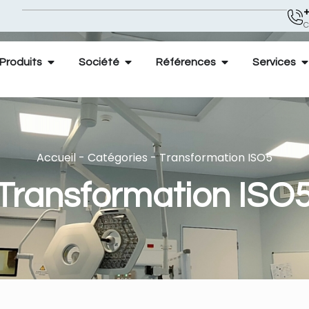
+
C
Produits
Société
Références
Services
Accueil
-
Catégories
-
Transformation ISO5
Transformation ISO