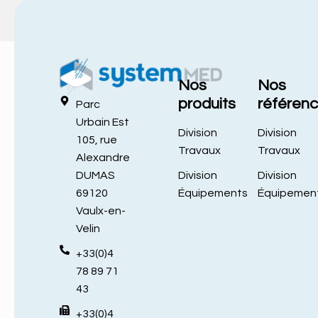
Nos
Nos
produits
référen
Parc
Urbain Est
Division
Division
105, rue
Travaux
Travaux
Alexandre
Division
Division
DUMAS
Équipements
Équipemen
69120
Vaulx-en-
Velin
+33(0)4
78 89 71
43
+33(0)4