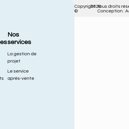
Copyright
2026
tous droits rés
©
Conception : 
Nos
ces
services
La gestion de
projet
Le service
ts
après-vente