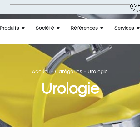
+
C
Produits
Société
Références
Services
Accueil
-
Catégories
-
Urologie
Urologie