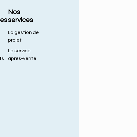
Nos
ces
services
La gestion de
projet
Le service
ts
après-vente