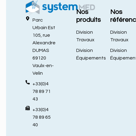
Nos
Nos
produits
référen
Parc
Urbain Est
Division
Division
105, rue
Travaux
Travaux
Alexandre
Division
Division
DUMAS
Équipements
Équipemen
69120
Vaulx-en-
Velin
+33(0)4
78 89 71
43
+33(0)4
78 89 65
40