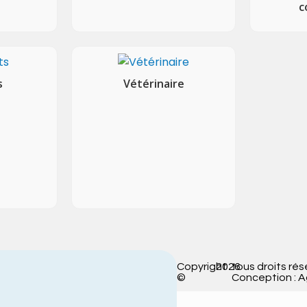
c
s
Vétérinaire
Copyright
2026
tous droits rés
©
Conception : 