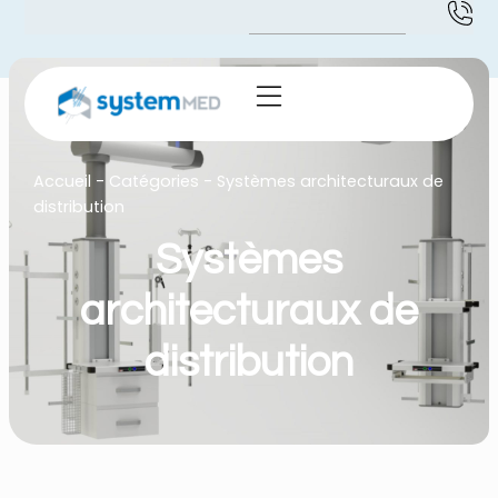
Accueil
-
Catégories
-
Systèmes architecturaux de
distribution
Systèmes
architecturaux de
distribution