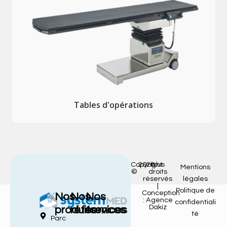
Tables d'opérations
Copyright
2026
tous
Mentions
©
droits
réservés
légales
|
Politique de
Conception
Nos
Nos
Nos
: Agence
confidentiali
Dakiz
produits
références
services
té
Parc