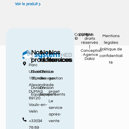
Voir le produit
Copyright
2026
tous
Mentions
©
droits
réservés
légales
|
Politique de
Conception
Nos
Nos
Nos
: Agence
confidentiali
Dakiz
produits
références
services
té
Parc
Urbain Est
Division
Division
La
105, rue
Travaux
Travaux
gestion
Alexandre
de
Division
Division
DUMAS
projet
Équipements
Équipements
69120
Le
Vaulx-en-
service
Velin
après-
+33(0)4
vente
78 89