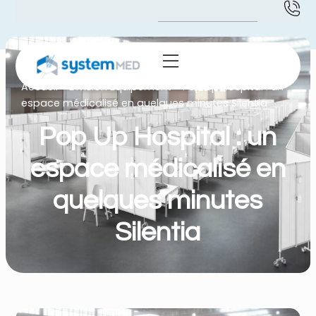
Accueil
-
Division Equipement
-
Pop Up Hospital : un
espace médicalisé en quelques minutes Silentia
Pop Up Hospital : un
espace médicalisé en
quelques minutes
Silentia