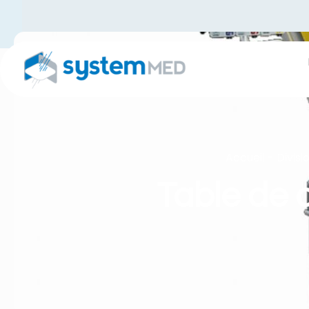
Accueil
-
Divis
Table de 