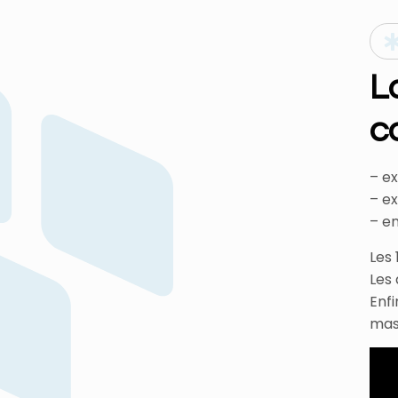
L
c
– e
– e
– e
Les
Les 
Enfi
mass