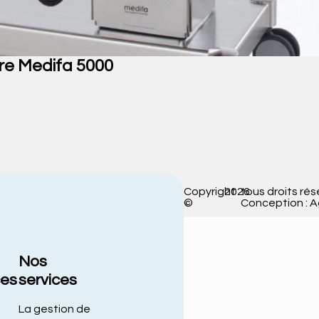
re Medifa 5000
Copyright
2026
tous droits rés
©
Conception : 
Nos
ces
services
La gestion de