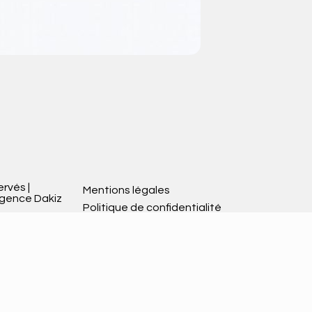
V
ervés |
Mentions légales
Agence Dakiz
Politique de confidentialité