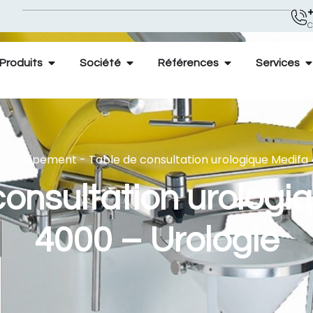
+
C
Produits
Société
Références
Services
ion Equipement
-
Table de consultation urologique Medifa
consultation urologi
4000 – Urologie