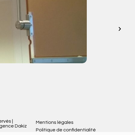
V
ervés |
Mentions légales
Agence Dakiz
Politique de confidentialité