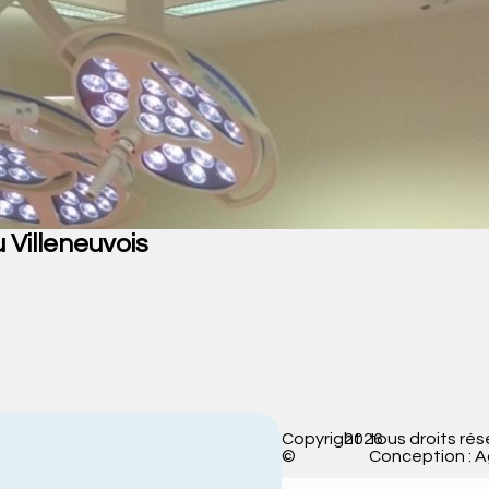
 Villeneuvois
Copyright
2026
tous droits rés
©
Conception : 