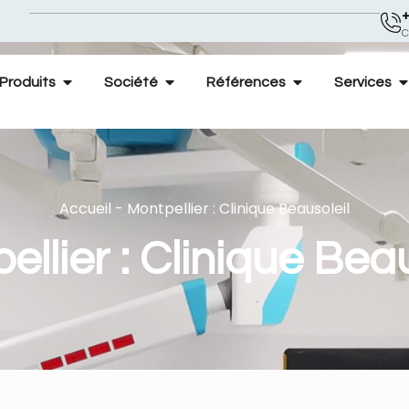
+
C
Produits
Société
Références
Services
Accueil
-
Montpellier : Clinique Beausoleil
ellier : Clinique Beau