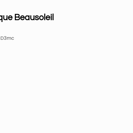
ique Beausoleil
LED3mc