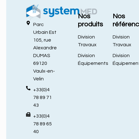
Nos
Nos
produits
référen
Parc
Urbain Est
Division
Division
105, rue
Travaux
Travaux
Alexandre
Division
Division
DUMAS
Équipements
Équipemen
69120
Vaulx-en-
Velin
+33(0)4
78 89 71
43
+33(0)4
78 89 65
40