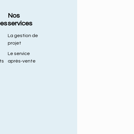
Nos
ces
services
La gestion de
projet
Le service
ts
après-vente