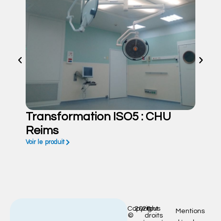
Transformation ISO5 : CHU
Reims
Voir le produit
Copyright
2026
tous
Mentions
©
droits