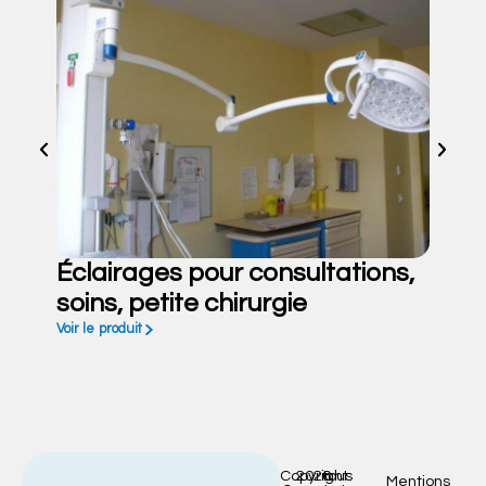
Éclairages pour consultations,
soins, petite chirurgie
Voir le produit
Copyright
2026
tous
Mentions