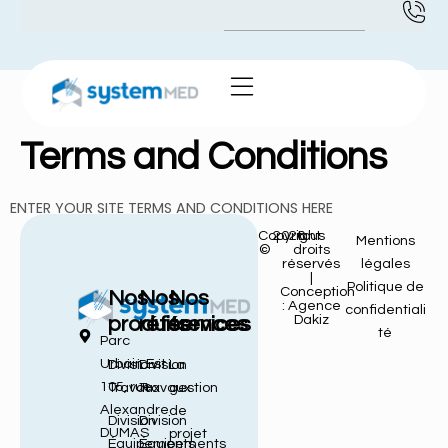
Terms and Conditions
ENTER YOUR SITE TERMS AND CONDITIONS HERE
Copyright
2026
tous
Mentions
©
droits
réservés
légales
|
Politique de
Conception
Nos
Nos
Nos
: Agence
confidentiali
Dakiz
produits
références
services
té
Parc
Urbain Est
Division
Division
La
105, rue
Travaux
Travaux
gestion
Alexandre
de
Division
Division
DUMAS
projet
Équipements
Équipements