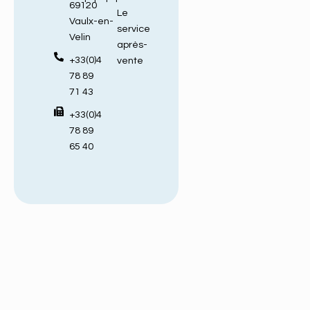
69120
Le
Vaulx-en-
service
Velin
après-
+33(0)4
vente
78 89
71 43
+33(0)4
78 89
65 40