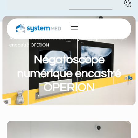
Accueil
-
Division Travaux
-
Négatoscope numérique
encastré OPERION
Négatoscope
numérique encastré
OPERION