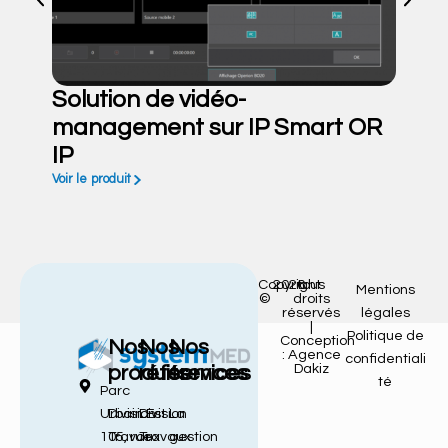
Solution de vidéo-
management sur IP Smart OR
IP
Voir le produit
Copyright
2026
tous
Mentions
©
droits
réservés
légales
|
Politique de
Conception
Nos
Nos
Nos
: Agence
confidentiali
Dakiz
produits
références
services
té
Parc
Urbain Est
Division
Division
La
105, rue
Travaux
Travaux
gestion