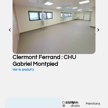
Clermont Ferrand : CHU
Gabriel Montpied
Voir le produit
Copyright
2026
tous
Mentions
©
droits