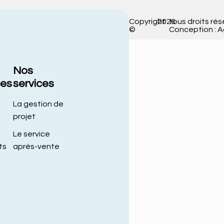
Copyright
2026
tous droits rés
©
Conception : 
Nos
ces
services
La gestion de
projet
Le service
ts
après-vente