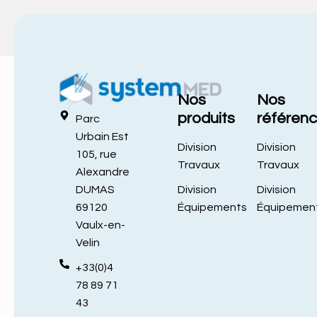
Nos
Nos
produits
référen
Parc
Urbain Est
Division
Division
105, rue
Travaux
Travaux
Alexandre
Division
Division
DUMAS
Équipements
Équipemen
69120
Vaulx-en-
Velin
+33(0)4
78 89 71
43