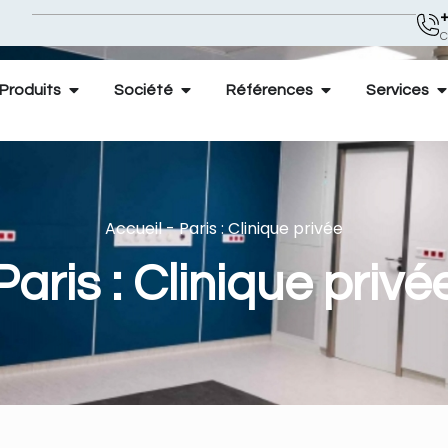
+
C
Produits
Société
Références
Services
Accueil
-
Paris : Clinique privée
Paris : Clinique privé