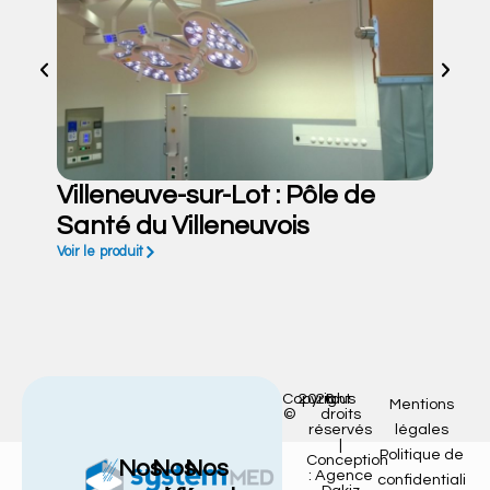
Villeneuve-sur-Lot : Pôle de
Santé du Villeneuvois
Voir le produit
Copyright
2026
tous
Mentions
©
droits
réservés
légales
|
Politique de
Conception
Nos
Nos
Nos
: Agence
confidentiali