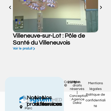
Villeneuve-sur-Lot : Pôle de
Santé du Villeneuvois
Voir le produit
Copyright
2026
tous
Mentions
©
droits
réservés
légales
|
Politique de
Conception
Nos
Nos
Nos
: Agence
confidentiali
Dakiz
produits
références
services
té
Parc