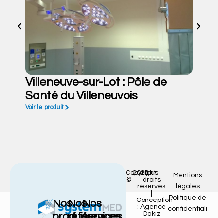
Villeneuve-sur-Lot : Pôle de
Santé du Villeneuvois
Voir le produit
Copyright
2026
tous
Mentions
©
droits
réservés
légales
|
Politique de
Conception
Nos
Nos
Nos
: Agence
confidentiali
Dakiz
produits
références
services