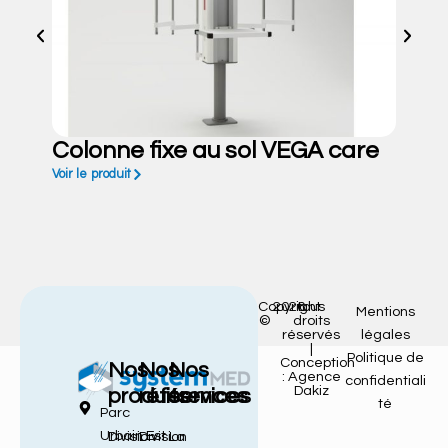
Colonne fixe au sol VEGA care
Voir le produit
Copyright
2026
tous
Mentions
©
droits
réservés
légales
|
Politique de
Conception
Nos
Nos
Nos
: Agence
confidentiali
Dakiz
produits
références
services
té
Parc
Urbain Est
Division
Division
La