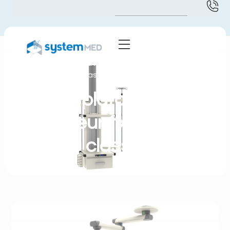
Accueil
-
Division Travaux
-
Bras plafonniers à
hauteur fixe LISSA classic
Bras plafonniers à
hauteur fixe LISSA
classic