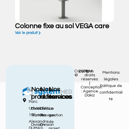
Colonne fixe au sol VEGA care
Voir le produit
Copyright
2026
tous
Mentions
©
droits
réservés
légales
|
Politique de
Conception
Nos
Nos
Nos
: Agence
confidentiali
Dakiz
produits
références
services
té
Parc
Urbain Est
Division
Division
La
105, rue
Travaux
Travaux
gestion
Alexandre
de
Division
Division
DUMAS
projet