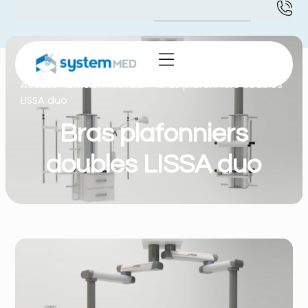
Accueil
-
Division Travaux
-
Bras plafonniers doubles
LISSA duo
Bras plafonniers
doubles LISSA duo