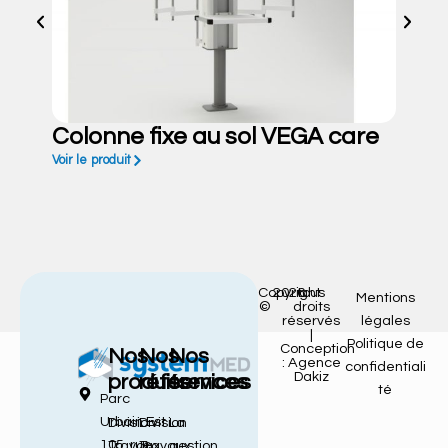
Colonne fixe au sol VEGA care
Voir le produit
Copyright
2026
tous
Mentions
©
droits
réservés
légales
|
Politique de
Conception
Nos
Nos
Nos
: Agence
confidentiali
Dakiz
produits
références
services
té
Parc
Urbain Est
Division
Division
La
105, rue
Travaux
Travaux
gestion