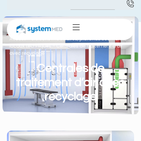
Accueil
-
Cloisons modulaires, plafonds soufflants,
locaux techniques
-
Centrales de traitement d’air
avec recyclage
Centrales de
traitement d’air avec
recyclage