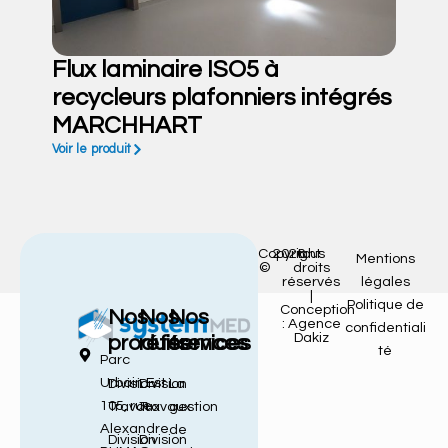
Flux laminaire ISO5 à
recycleurs plafonniers intégrés
MARCHHART
Voir le produit
Copyright
2026
tous
Mentions
©
droits
réservés
légales
|
Politique de
Conception
Nos
Nos
Nos
: Agence
confidentiali
Dakiz
produits
références
services
té
Parc
Urbain Est
Division
Division
La
105, rue
Travaux
Travaux
gestion
Alexandre
de
Division
Division