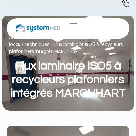
Accueil
-
Cloisons modulaires, plafonds soufflants,
locaux techniques
-
Flux laminaire ISO5 à recycleurs
plafonniers intégrés MARCHHART
Flux laminaire ISO5 à
recycleurs plafonniers
intégrés MARCHHART