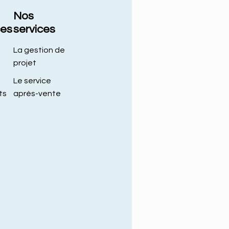
Nos
ces
services
La gestion de
projet
Le service
ts
après-vente