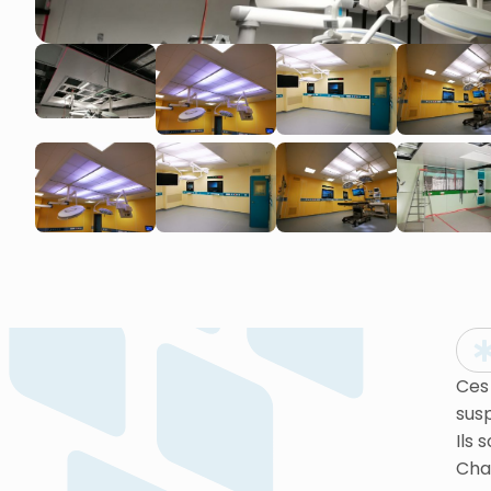
Ces
sus
Ils 
Cha