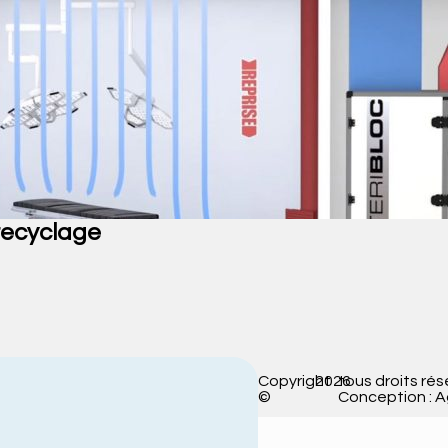
 recyclage
Copyright
2026
tous droits rés
©
Conception : 