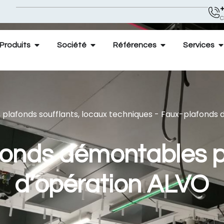
+
C
Produits
Société
Références
Services
 plafonds soufflants, locaux techniques
-
Faux-plafonds 
onds démontables p
d’opération ALVO