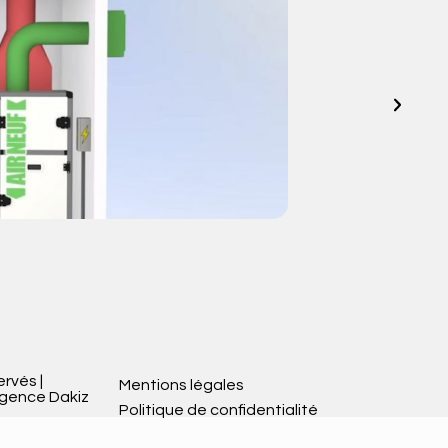
V
ervés |
Mentions légales
Agence Dakiz
Politique de confidentialité