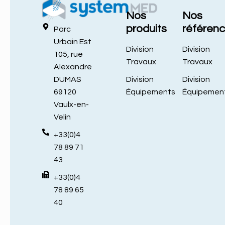
Nos
Nos
produits
référen
Parc
Urbain Est
Division
Division
105, rue
Travaux
Travaux
Alexandre
Division
Division
DUMAS
Équipements
Équipemen
69120
Vaulx-en-
Velin
+33(0)4
78 89 71
43
+33(0)4
78 89 65
40