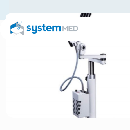
Accu
Col