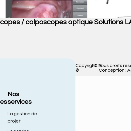
scopes / colposcopes optique Solutions
Copyright
2026
tous droits rés
©
Conception : 
Nos
ces
services
La gestion de
projet