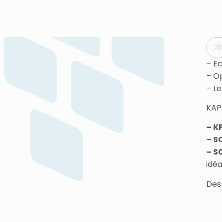
– Ec
– O
– Le
KAP
– K
– S
– S
idéa
Des 