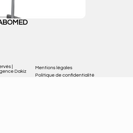
 LABOMED
V
ervés |
Mentions légales
Agence Dakiz
Politique de confidentialité