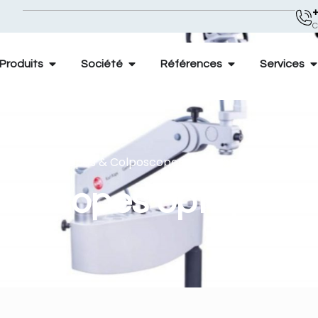
+
C
Produits
Société
Références
Services
eil
-
Microscopes & Colposcopes
-
Colposcopes optique
poscopes optique 