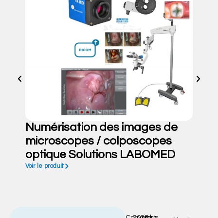
Numérisation des images de
microscopes / colposcopes
optique Solutions LABOMED
Voir le produit
Copyright
2026
tous