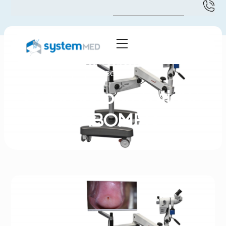
Accueil
-
Microscopes & Colposcopes
-
Colposcopes optique LABOMED
Colposcopes optique
LABOMED