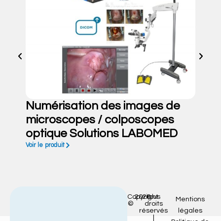
Numérisation des images de
microscopes / colposcopes
optique Solutions LABOMED
Voir le produit
Copyright
2026
tous
Mentions
©
droits
réservés
légales
|