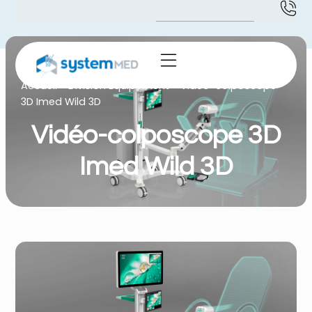
Accueil
-
Division Equipement
-
Vidéo-colposcope
3D Imed Wild 3D
Vidéo-colposcope 3D
Imed Wild 3D