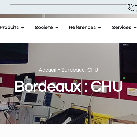
+
C
Produits
Société
Références
Services
Accueil
-
Bordeaux : CHU
Bordeaux : CHU