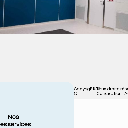
Copyright
2026
tous droits rés
©
Conception : 
Nos
ces
services