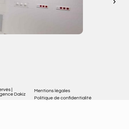
V
ervés |
Mentions légales
Agence Dakiz
Politique de confidentialité