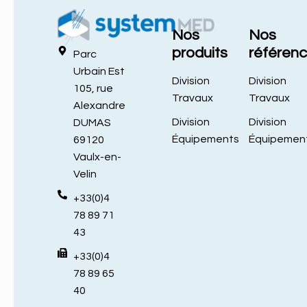
Nos
Nos
produits
référen
Parc
Urbain Est
Division
Division
105, rue
Travaux
Travaux
Alexandre
Division
Division
DUMAS
Équipements
Équipemen
69120
Vaulx-en-
Velin
+33(0)4
78 89 71
43
+33(0)4
78 89 65
40