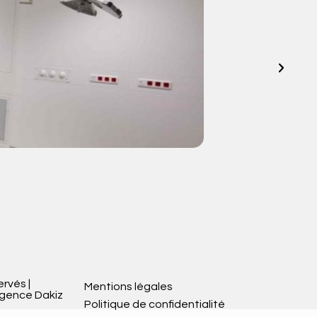
V
ervés |
Mentions légales
Agence Dakiz
Politique de confidentialité