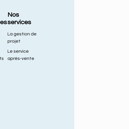
Nos
ces
services
La gestion de
projet
Le service
ts
après-vente