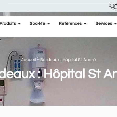
+
C
Produits
Société
Références
Services
Accueil
-
Bordeaux : Hôpital St André
deaux : Hôpital St A