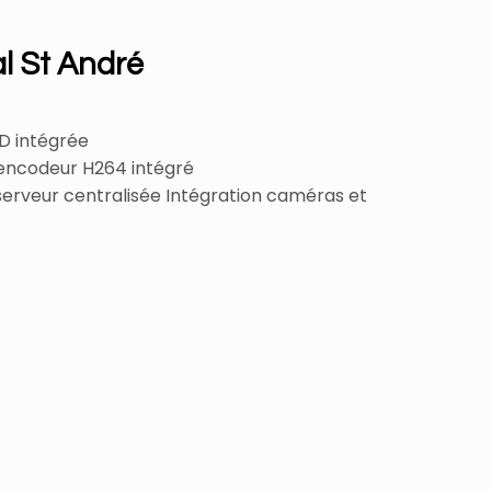
l St André
D intégrée
c encodeur H264 intégré
serveur centralisée Intégration caméras et