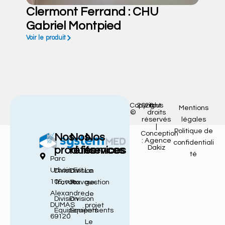
Clermont Ferrand : CHU
Gabriel Montpied
Voir le produit
Copyright
2026
tous
Mentions
©
droits
réservés
légales
|
Politique de
Conception
Nos
Nos
Nos
: Agence
confidentiali
Dakiz
produits
références
services
té
Parc
Urbain Est
Division
Division
La
105, rue
Travaux
Travaux
gestion
Alexandre
de
Division
Division
DUMAS
projet
Équipements
Équipements
69120
Le