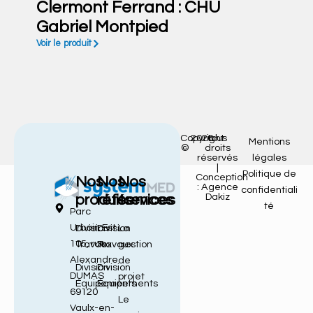
Clermont Ferrand : CHU
Gabriel Montpied
Voir le produit
Copyright
2026
tous
Mentions
©
droits
réservés
légales
|
Politique de
Conception
Nos
Nos
Nos
: Agence
confidentiali
Dakiz
produits
références
services
té
Parc
Urbain Est
Division
Division
La
105, rue
Travaux
Travaux
gestion
Alexandre
de
Division
Division
DUMAS
projet
Équipements
Équipements
69120
Le
Vaulx-en-