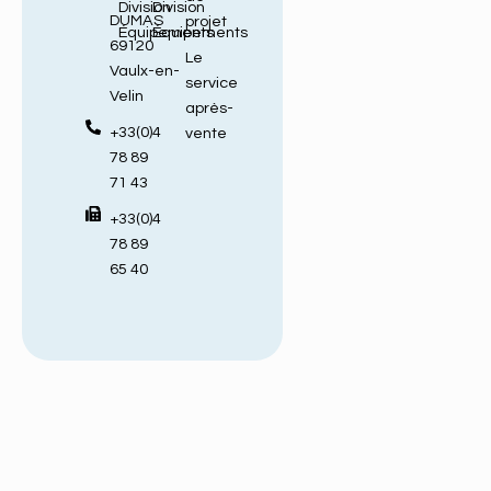
Division
Division
DUMAS
projet
Équipements
Équipements
69120
Le
Vaulx-en-
service
Velin
après-
+33(0)4
vente
78 89
71 43
+33(0)4
78 89
65 40