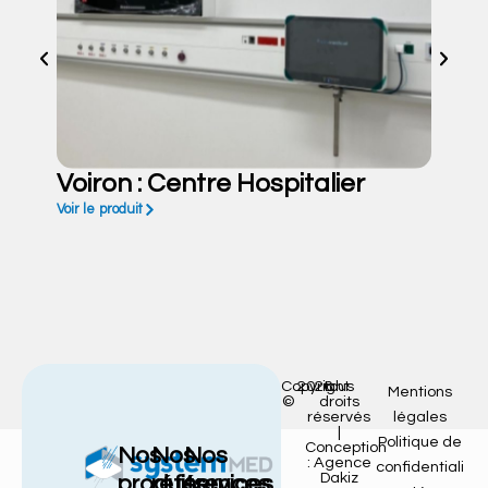
Voiron : Centre Hospitalier
Voir le produit
Copyright
2026
tous
Mentions
©
droits
réservés
légales
|
Politique de
Conception
Nos
Nos
Nos
: Agence
confidentiali
Dakiz
produits
références
services